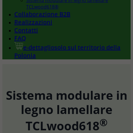
Sistema modulare in legno lamellare
TCLwood618®
Collaborazione B2B
Realizzazioni
Contatti
FAQ
e-dettaglio
solo sul territorio della
Polonia
Sistema modulare in
legno lamellare
®
TCLwood618